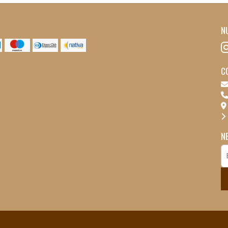
N
C
N