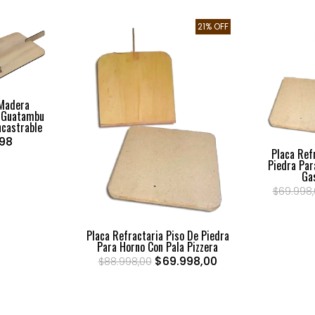
21% OFF
 Madera
e Guatambu
castrable
,98
Placa Refr
Piedra Par
Ga
$69.998
Placa Refractaria Piso De Piedra
Para Horno Con Pala Pizzera
$69.998,00
$88.998,00